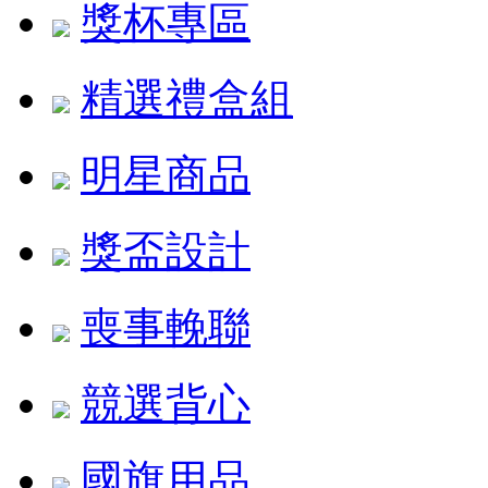
獎杯專區
精選禮盒組
明星商品
獎盃設計
喪事輓聯
競選背心
國旗用品