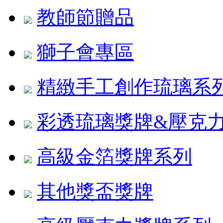
教師節贈品
獅子會專區
精緻手工創作琉璃系
彩透琉璃獎牌&壓克
高級金箔獎牌系列
其他獎盃獎牌