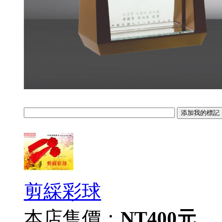
剪綵彩球
本店售價：
NT400元