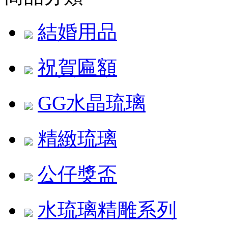
結婚用品
祝賀匾額
GG水晶琉璃
精緻琉璃
公仔獎盃
水琉璃精雕系列