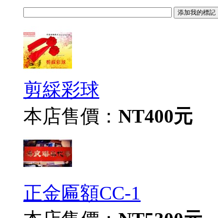
剪綵彩球
本店售價：
NT400元
正金匾額CC-1