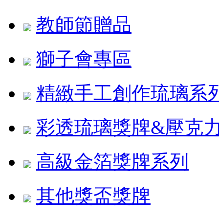
教師節贈品
獅子會專區
精緻手工創作琉璃系
彩透琉璃獎牌&壓克
高級金箔獎牌系列
其他獎盃獎牌