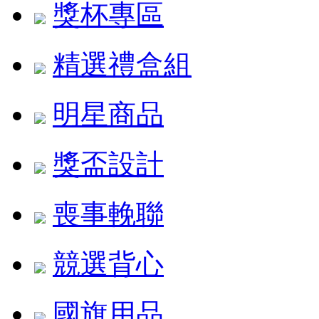
獎杯專區
精選禮盒組
明星商品
獎盃設計
喪事輓聯
競選背心
國旗用品