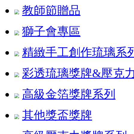
教師節贈品
獅子會專區
精緻手工創作琉璃系
彩透琉璃獎牌&壓克
高級金箔獎牌系列
其他獎盃獎牌