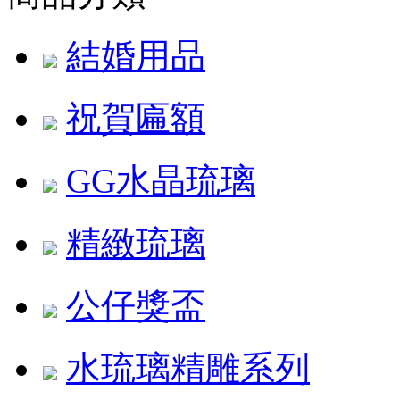
結婚用品
祝賀匾額
GG水晶琉璃
精緻琉璃
公仔獎盃
水琉璃精雕系列