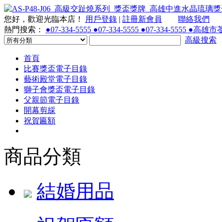
您好，歡迎光臨本店！
用戶登錄
|
註冊新會員
聯絡我們
熱門搜索：
●07-334-5555 ●07-334-5555 ●07-334-55
高級搜索
首頁
比賽獎盃電子目錄
藝術殿堂電子目錄
獅子會獎盃電子目錄
父親節電子目錄
開幕剪綵
祝賀匾額
商品分類
結婚用品