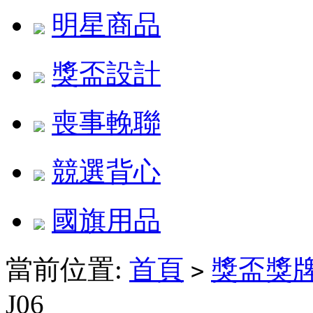
明星商品
獎盃設計
喪事輓聯
競選背心
國旗用品
當前位置:
首頁
獎盃獎
>
J06