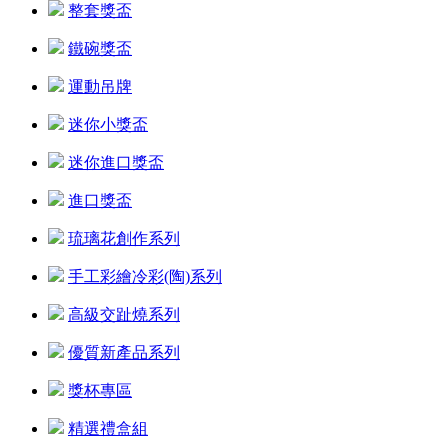
整套獎盃
鐵碗獎盃
運動吊牌
迷你小獎盃
迷你進口獎盃
進口獎盃
琉璃花創作系列
手工彩繪冷彩(陶)系列
高級交趾燒系列
優質新產品系列
獎杯專區
精選禮盒組