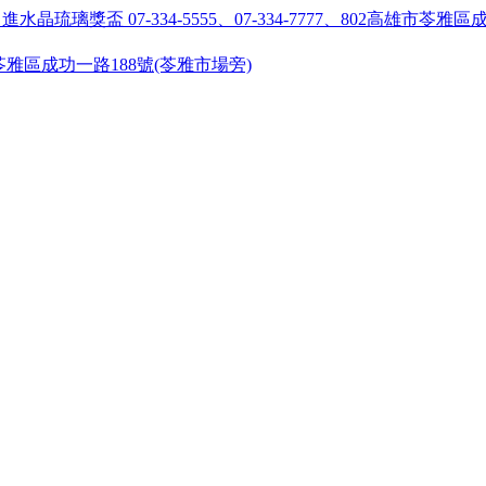
55 ●高雄市苓雅區成功一路188號(苓雅市場旁)