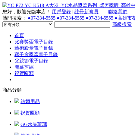
您好，歡迎光臨本店！
用戶登錄
|
註冊新會員
聯絡我們
熱門搜索：
●07-334-5555 ●07-334-5555 ●07-334-55
高級搜索
首頁
比賽獎盃電子目錄
藝術殿堂電子目錄
獅子會獎盃電子目錄
父親節電子目錄
開幕剪綵
祝賀匾額
商品分類
結婚用品
祝賀匾額
GG水晶琉璃