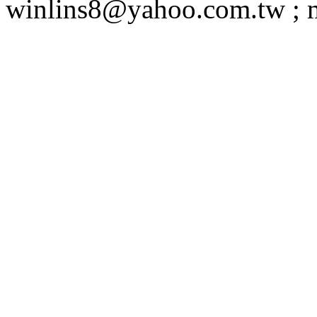
winlins8@yahoo.com.tw ;