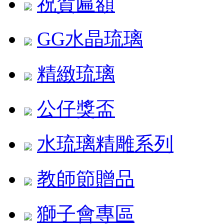
祝賀匾額
GG水晶琉璃
精緻琉璃
公仔獎盃
水琉璃精雕系列
教師節贈品
獅子會專區