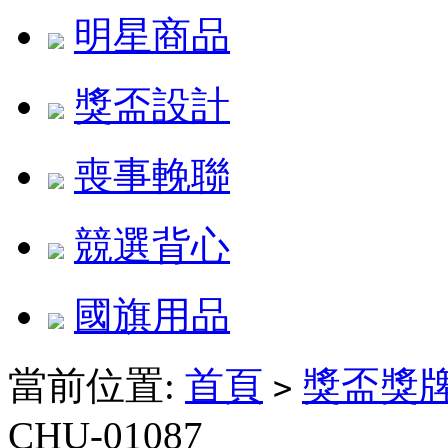
明星商品
獎盃設計
喪事輓聯
競選背心
國旗用品
當前位置:
首頁
獎盃獎
>
CHU-01087