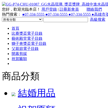
您好，歡迎光臨本店！
用戶登錄
|
註冊新會員
聯絡我們
熱門搜索：
●07-334-5555 ●07-334-5555 ●07-334-55
高級搜索
首頁
比賽獎盃電子目錄
藝術殿堂電子目錄
獅子會獎盃電子目錄
父親節電子目錄
開幕剪綵
祝賀匾額
商品分類
結婚用品