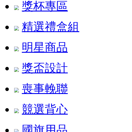
獎杯專區
精選禮盒組
明星商品
獎盃設計
喪事輓聯
競選背心
國旗用品