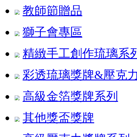
教師節贈品
獅子會專區
精緻手工創作琉璃系
彩透琉璃獎牌&壓克
高級金箔獎牌系列
其他獎盃獎牌