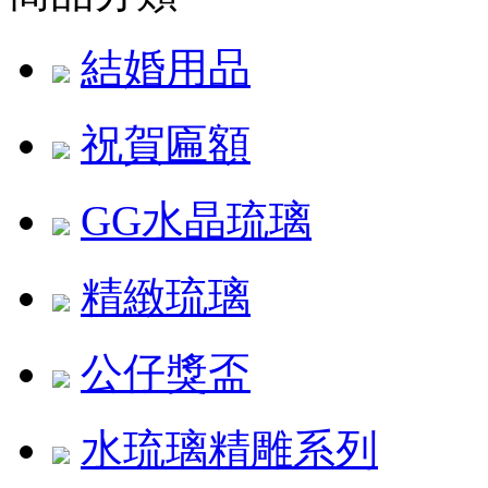
結婚用品
祝賀匾額
GG水晶琉璃
精緻琉璃
公仔獎盃
水琉璃精雕系列