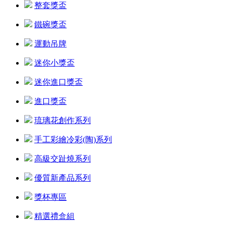
整套獎盃
鐵碗獎盃
運動吊牌
迷你小獎盃
迷你進口獎盃
進口獎盃
琉璃花創作系列
手工彩繪冷彩(陶)系列
高級交趾燒系列
優質新產品系列
獎杯專區
精選禮盒組