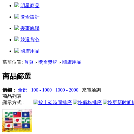
明星商品
獎盃設計
喪事輓聯
競選背心
國旗用品
當前位置:
首頁
獎盃獎牌
國旗用品
>
>
商品篩選
價錢：
全部
100 - 1000
1000 - 2000
來電洽詢
商品列表
顯示方式：