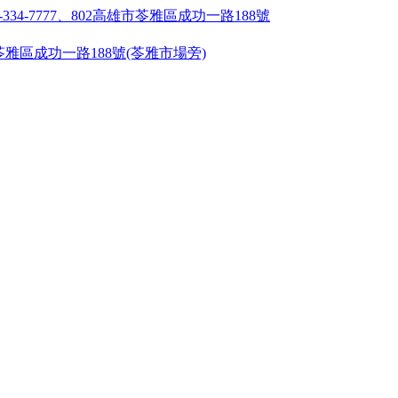
55 ●高雄市苓雅區成功一路188號(苓雅市場旁)