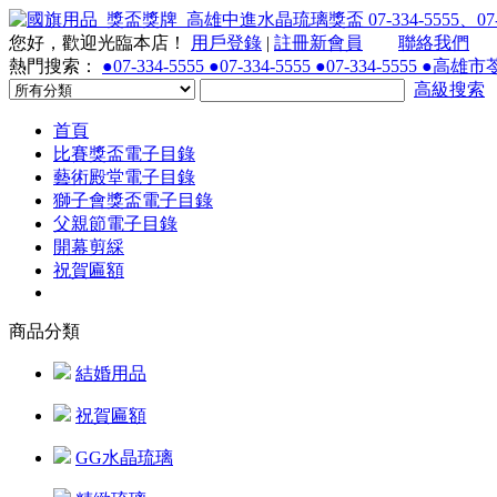
您好，歡迎光臨本店！
用戶登錄
|
註冊新會員
聯絡我們
熱門搜索：
●07-334-5555 ●07-334-5555 ●07-334-55
高級搜索
首頁
比賽獎盃電子目錄
藝術殿堂電子目錄
獅子會獎盃電子目錄
父親節電子目錄
開幕剪綵
祝賀匾額
商品分類
結婚用品
祝賀匾額
GG水晶琉璃