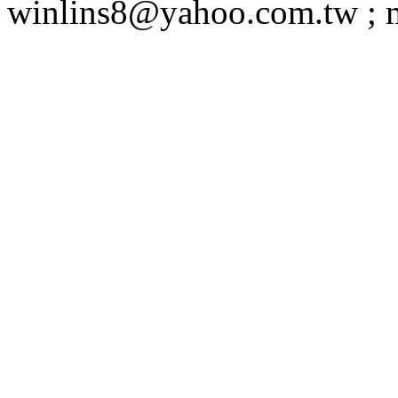
winlins8@yahoo.com.tw ;