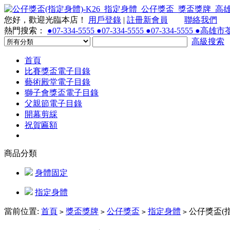
您好，歡迎光臨本店！
用戶登錄
|
註冊新會員
聯絡我們
熱門搜索：
●07-334-5555 ●07-334-5555 ●07-334-55
高級搜索
首頁
比賽獎盃電子目錄
藝術殿堂電子目錄
獅子會獎盃電子目錄
父親節電子目錄
開幕剪綵
祝賀匾額
商品分類
身體固定
指定身體
當前位置:
首頁
獎盃獎牌
公仔獎盃
指定身體
公仔獎盃(指
>
>
>
>