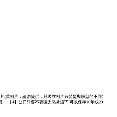
相片(舊相片，請勿提供，與現在相片有髮型與臉型的不同)
。 【4】公仔只要不要曬太陽常溫下.可以保存10年或20