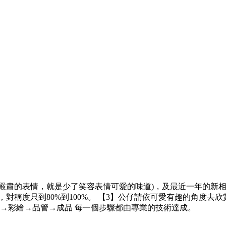
容(嚴肅的表情，就是少了笑容表情可愛的味道)，及最近一年的新
稱度只到80%到100%。 【3】公仔請依可愛有趣的角度去欣賞
烤→彩繪→品管→成品 每一個步驟都由專業的技術達成。