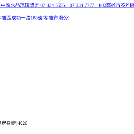
55 ●高雄市苓雅區成功一路188號(苓雅市場旁)
定身體)-K26