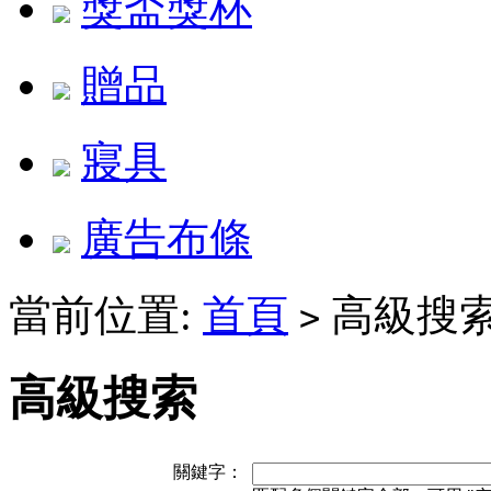
獎盃獎杯
贈品
寢具
廣告布條
當前位置:
首頁
高級搜
>
高級搜索
關鍵字：