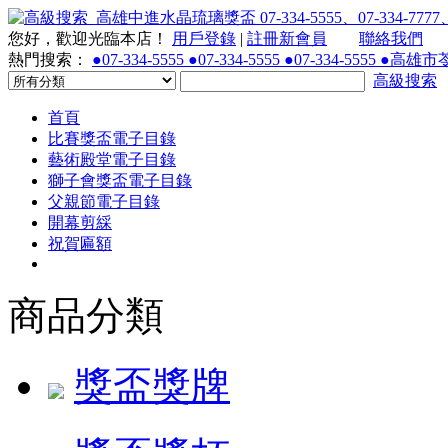
您好，歡迎光臨本店！
用戶登錄
|
註冊新會員
聯絡我們
熱門搜索：
●07-334-5555 ●07-334-5555 ●07-334-55
高級搜索
首頁
比賽獎盃電子目錄
藝術殿堂電子目錄
獅子會獎盃電子目錄
父親節電子目錄
開幕剪綵
祝賀匾額
商品分類
獎盃獎牌