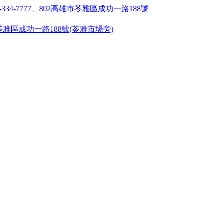
55 ●高雄市苓雅區成功一路188號(苓雅市場旁)