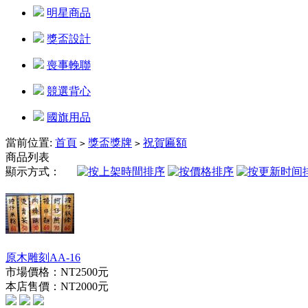
明星商品
獎盃設計
喪事輓聯
競選背心
國旗用品
當前位置:
首頁
獎盃獎牌
祝賀匾額
>
>
商品列表
顯示方式：
原木雕刻AA-16
市場價格：
NT2500元
本店售價：
NT2000元