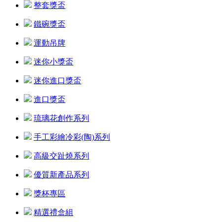
整套獎盃
鐵碗獎盃
運動吊牌
迷你小獎盃
迷你進口獎盃
進口獎盃
琉璃花創作系列
手工彩繪冷彩(陶)系列
高級交趾燒系列
優質新產品系列
獎杯專區
精選禮盒組