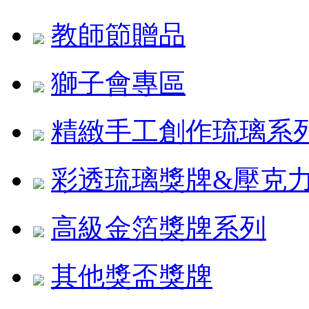
教師節贈品
獅子會專區
精緻手工創作琉璃系
彩透琉璃獎牌&壓克
高級金箔獎牌系列
其他獎盃獎牌