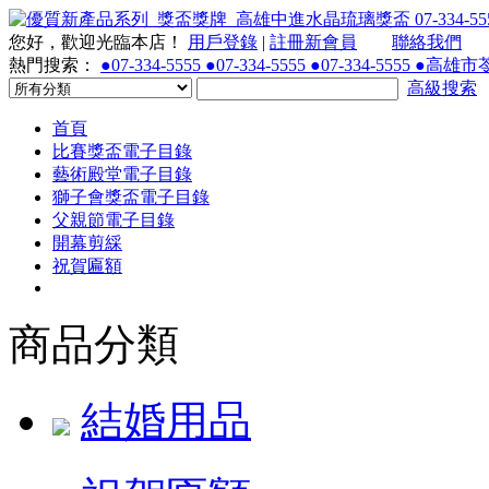
您好，歡迎光臨本店！
用戶登錄
|
註冊新會員
聯絡我們
熱門搜索：
●07-334-5555 ●07-334-5555 ●07-334-55
高級搜索
首頁
比賽獎盃電子目錄
藝術殿堂電子目錄
獅子會獎盃電子目錄
父親節電子目錄
開幕剪綵
祝賀匾額
商品分類
結婚用品