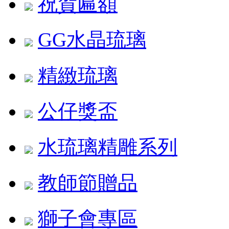
祝賀匾額
GG水晶琉璃
精緻琉璃
公仔獎盃
水琉璃精雕系列
教師節贈品
獅子會專區